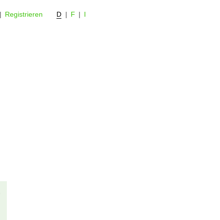
|
Registrieren
D
|
F
|
I