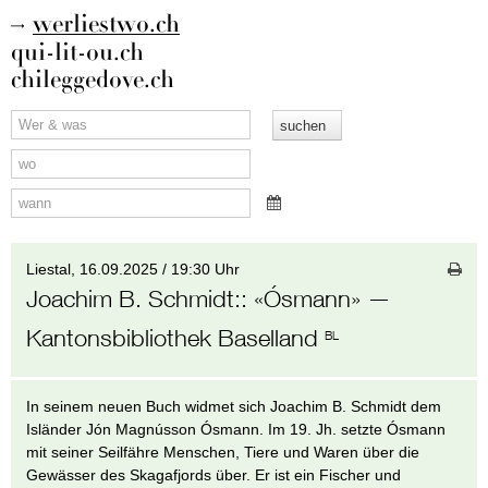
werliestwo.ch
qui-lit-ou.ch
chileggedove.ch
Liestal,
16.09.2025 / 19:30 Uhr
Joachim B. Schmidt:
:
«Ósmann»
—
Kantonsbibliothek Baselland
BL
In seinem neuen Buch widmet sich Joachim B. Schmidt dem
Isländer Jón Magnússon Ósmann. Im 19. Jh. setzte Ósmann
mit seiner Seilfähre Menschen, Tiere und Waren über die
Gewässer des Skagafjords über. Er ist ein Fischer und