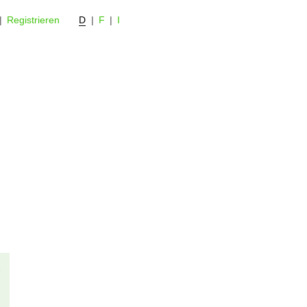
|
Registrieren
D
|
F
|
I