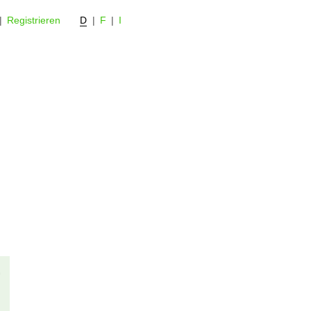
|
Registrieren
D
|
F
|
I