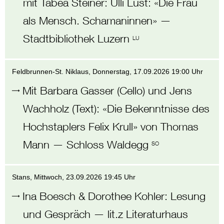
mit Tabea Steiner
:
Ulli Lust: «Die Frau
als Mensch. Schamaninnen»
—
Stadtbibliothek Luzern
LU
Feldbrunnen-St. Niklaus
, Donnerstag,
17.09.2026 19:00 Uhr
Mit Barbara Gasser (Cello) und Jens
Wachholz (Text)
:
«Die Bekenntnisse des
Hochstaplers Felix Krull» von Thomas
Mann
—
Schloss Waldegg
SO
Stans
, Mittwoch,
23.09.2026 19:45 Uhr
Ina Boesch & Dorothee Kohler
:
Lesung
und Gespräch
—
lit.z Literaturhaus