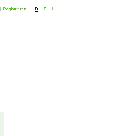
|
Registrieren
D
|
F
|
I