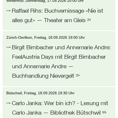
Winterthur
, Donnerstag,
17.09.2026 20:00 Uhr
Raffael Rihs
:
Buchvernissage «Nie ist
alles gut»
—
Theater am Gleis
ZH
Zürich-Oerlikon
, Freitag,
18.09.2026 19:00 Uhr
Birgit Birnbacher und Annemarie Andre
:
FeelAustria Days mit Birgit Birnbacher
und Annemarie Andre
—
Buchhandlung Nievergelt
ZH
Bütschwil
, Freitag,
18.09.2026 19:30 Uhr
Carlo Janka
:
Wer bin ich? - Lesung mit
Carlo Janka
—
Bibliothek Bütschwil
SG