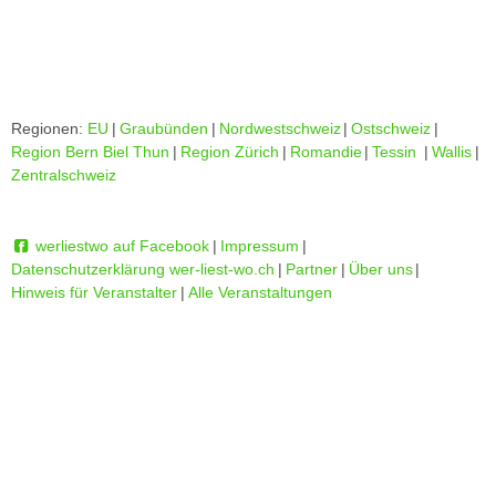
Regionen:
EU
|
Graubünden
|
Nordwestschweiz
|
Ostschweiz
|
Region Bern Biel Thun
|
Region Zürich
|
Romandie
|
Tessin
|
Wallis
|
Zentralschweiz
werliestwo auf Facebook
|
Impressum
|
Datenschutzerklärung wer-liest-wo.ch
|
Partner
|
Über uns
|
Hinweis für Veranstalter
|
Alle Veranstaltungen
Login
|
Registrieren
D
|
F
|
I