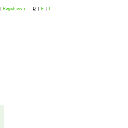
|
Registrieren
D
|
F
|
I