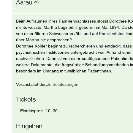
Aarau
AG
Beim Aufräumen ihres Familiennachlasses stösst Dorothee Koh
nichts wusste: Martha Luginbühl, geboren im Mai 1894. Da steh
von einer älteren Schwester erzählt und auf Familienfotos fi
über Martha nie gesprochen?
Dorothee Kohler beginnt zu recherchieren und entdeckt, dass
psychiatrischen Institutionen untergebracht war. Anhand einer k
nachvollziehen. Darin ist von einer «unfügsamen» Patientin di
weitere Dokumente, die fragwürdige Behandlungsmethoden im 
besonders im Umgang mit weiblichen Patientinnen.
Veranstaltet durch:
Sofalesungen
Tickets
Eintrittspreis: 10–30.-
Hingehen